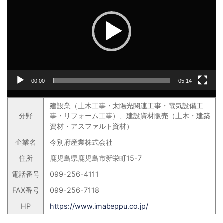
プ
レ
ー
ヤ
ー
00:00
05:14
建設業（土木工事・太陽光関連工事・電気設備工
分野
事・リフォーム工事）、建設資材販売（土木・建築
資材・アスファルト資材）
企業名
今別府産業株式会社
住所
鹿児島県鹿児島市新栄町15-7
電話番号
099-256-4111
FAX番号
099-256-7118
HP
https://www.imabeppu.co.jp/