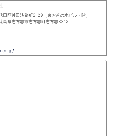
社
代田区神田淡路町2-29（東お茶の水ビル７階）
児島県志布志市志布志町志布志3312
.co.jp/