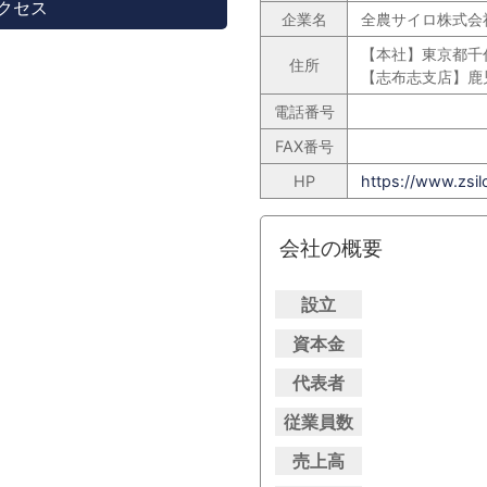
クセス
企業名
全農サイロ株式会
【本社】東京都千
住所
【志布志支店】鹿
電話番号
FAX番号
HP
https://www.zsilo
会社の概要
設立
資本金
代表者
従業員数
売上高