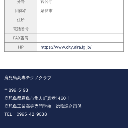
分野
官公庁
団体名
姶良市
住所
電話番号
FAX番号
HP
https://www.city.aira.lg.jp/
鹿児島高専テクノクラブ
〒899-5193
鹿児島県霧島市隼人町真孝1460-1
鹿児島工業高等専門学校 総務課企画係
TEL 0995-42-9038